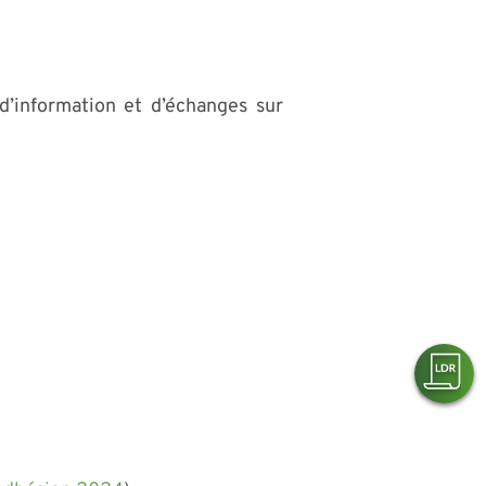
d’information et d’échanges sur
Accé
aux
Lettr
de
Droit